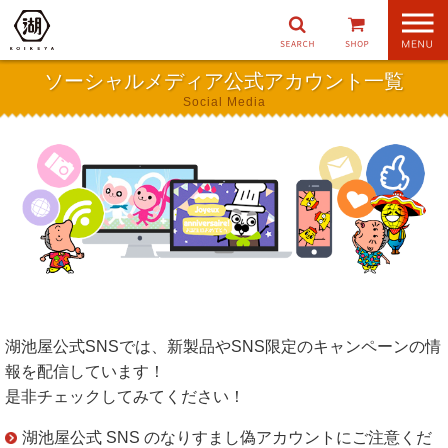
ナ
ビ
ゲ
ソーシャルメディア公式アカウント一覧
ー
Social Media
シ
ョ
ン
湖池屋公式SNSでは、新製品やSNS限定のキャンペーンの情
報を配信しています！
是非チェックしてみてください！
湖池屋公式 SNS のなりすまし偽アカウントにご注意くだ