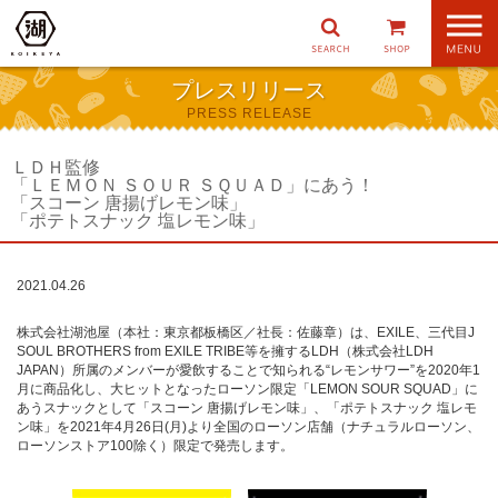
ナ
ビ
ゲ
プレスリリース
ー
PRESS RELEASE
シ
ョ
ン
ＬＤＨ監修
「ＬＥＭＯＮ ＳＯＵＲ ＳＱＵＡＤ」にあう！
「スコーン 唐揚げレモン味」
「ポテトスナック 塩レモン味」
2021.04.26
株式会社湖池屋（本社：東京都板橋区／社長：佐藤章）は、EXILE、三代目J
SOUL BROTHERS from EXILE TRIBE等を擁するLDH（株式会社LDH
JAPAN）所属のメンバーが愛飲することで知られる“レモンサワー”を2020年1
月に商品化し、大ヒットとなったローソン限定「LEMON SOUR SQUAD」に
あうスナックとして「スコーン 唐揚げレモン味」、「ポテトスナック 塩レモ
ン味」を2021年4月26日(月)より全国のローソン店舗（ナチュラルローソン、
ローソンストア100除く）限定で発売します。