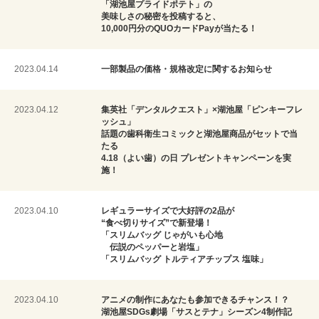
「湖池屋プライドポテト」の
美味しさの秘密を投稿すると、
10,000円分のQUOカードPayが当たる！
2023.04.14
一部製品の価格・規格改定に関するお知らせ
2023.04.12
集英社「デンタルクエスト」×湖池屋「ピンキーフレ
ッシュ」
話題の歯科衛生コミックと湖池屋商品がセットで当
たる
4.18（よい歯）の日 プレゼントキャンペーンを実
施！
2023.04.10
レギュラーサイズで大好評の2品が
“食べ切りサイズ”で新登場！
「スリムバッグ じゃがいも心地
伝説のペッパーと岩塩」
「スリムバッグ トルティアチップス 塩味」
2023.04.10
アニメの制作にあなたも参加できるチャンス！？
湖池屋SDGs劇場「サスとテナ」シーズン4制作記