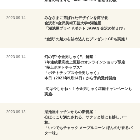
宗像の海を守る“Save the Sea”活動を応援
2023.09.14
みなさまに選ばれたデザインを商品化
金沢市×金沢美術工芸大学×湖池屋
「湖池屋プライドポテト JAPAN 金沢の甘えび」
“金沢”の魅力を詰め込んだプレゼントCPも実施！
2023.09.14
幻の芋“今金男しゃく”、解禁！
7年連続最高売上更新のオンラインショップ限定
“極上ポテトチップス”
「ポテトチップス今金男しゃく」
本日（2023年9月14日）から予約受付開始
-旬は今しかね～！今金男しゃく堪能キャンペーンも
実施-
2023.09.13
湖池屋キッチンからの新提案！
心ほっこり満たされる、サクッと朝にも嬉しい一
枚。
「いつでもチャック メープルコーン ほんのり香るバ
ター味」