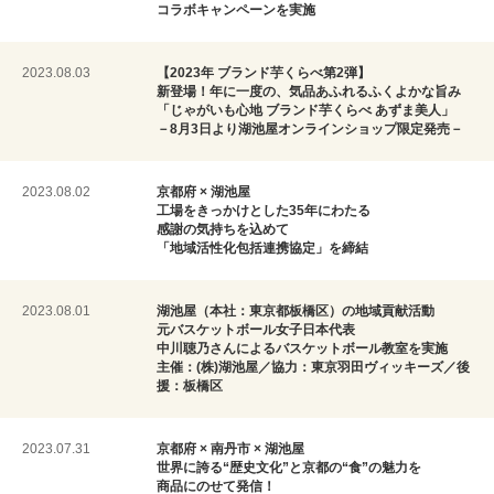
コラボキャンペーンを実施
2023.08.03
【2023年 ブランド芋くらべ第2弾】
新登場！年に一度の、気品あふれるふくよかな旨み
「じゃがいも心地 ブランド芋くらべ あずま美人」
－8月3日より湖池屋オンラインショップ限定発売－
2023.08.02
京都府 × 湖池屋
工場をきっかけとした35年にわたる
感謝の気持ちを込めて
「地域活性化包括連携協定」を締結
2023.08.01
湖池屋（本社：東京都板橋区）の地域貢献活動
元バスケットボール女子日本代表
中川聴乃さんによるバスケットボール教室を実施
主催：(株)湖池屋／協力：東京羽田ヴィッキーズ／後
援：板橋区
2023.07.31
京都府 × 南丹市 × 湖池屋
世界に誇る“歴史文化”と京都の“食”の魅力を
商品にのせて発信！