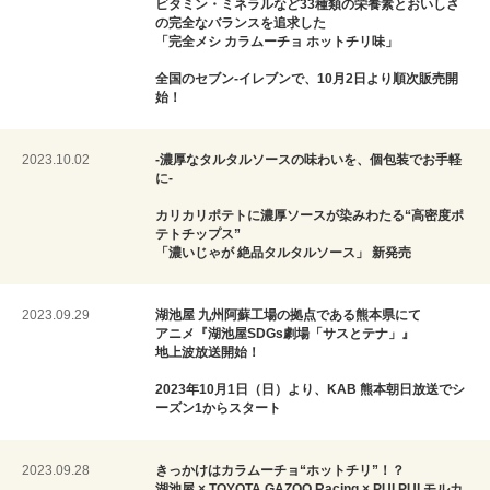
ビタミン・ミネラルなど33種類の栄養素とおいしさ
の完全なバランスを追求した
「完全メシ カラムーチョ ホットチリ味」
全国のセブン‐イレブンで、10月2日より順次販売開
始！
2023.10.02
-濃厚なタルタルソースの味わいを、個包装でお手軽
に-
カリカリポテトに濃厚ソースが染みわたる“高密度ポ
テトチップス”
「濃いじゃが 絶品タルタルソース」 新発売
2023.09.29
湖池屋 九州阿蘇工場の拠点である熊本県にて
アニメ『湖池屋SDGs劇場「サスとテナ」』
地上波放送開始！
2023年10月1日（日）より、KAB 熊本朝日放送でシ
ーズン1からスタート
2023.09.28
きっかけはカラムーチョ“ホットチリ”！？
湖池屋 × TOYOTA GAZOO Racing × PUI PUI モルカ