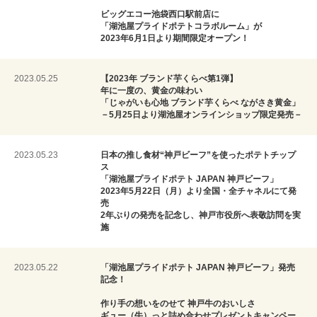
ビッグエコー池袋西口駅前店に
「湖池屋プライドポテトコラボルーム」が
2023年6月1日より期間限定オープン！
2023.05.25
【2023年 ブランド芋くらべ第1弾】
年に一度の、黄金の味わい
「じゃがいも心地 ブランド芋くらべ ながさき黄金」
－5月25日より湖池屋オンラインショップ限定発売－
2023.05.23
日本の推し食材“神戸ビーフ”を使ったポテトチップ
ス
「湖池屋プライドポテト JAPAN 神戸ビーフ」
2023年5月22日（月）より全国・全チャネルにて発
売
2年ぶりの発売を記念し、神戸市役所へ表敬訪問を実
施
2023.05.22
「湖池屋プライドポテト JAPAN 神戸ビーフ」発売
記念！
作り手の想いをのせて 神戸牛のおいしさ
ギュー（牛）っと詰め合わせプレゼントキャンペー