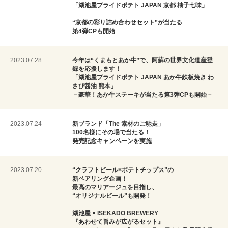
「湖池屋プライドポテト JAPAN 京都 柚子七味」
“京都の彩り詰め合わせセット”が当たる
第4弾CPも開始
2023.07.28
今年は“くまもとあか牛”で、阿蘇の世界文化遺産登
録を応援します！
「湖池屋プライドポテト JAPAN あか牛鉄板焼き わ
さび醤油 熊本」
－豪華！あか牛ステーキが当たる第3弾CPも開始－
2023.07.24
新ブランド「The 素材のご馳走」
100名様にその場で当たる！
発売記念キャンペーンを実施
2023.07.20
“クラフトビール×ポテトチップス”の
新ペアリング企画！
最高のマリアージュを目指し、
“オリジナルビール”も開発！
湖池屋 × ISEKADO BREWERY
『あわせて旨みが広がるセット』