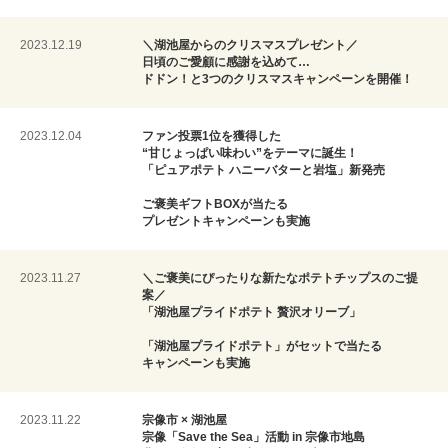
2023.12.19
＼湖池屋からのクリスマスプレゼント／
日頃のご愛顧に感謝を込めて…
ドドン！と3つのクリスマスキャンペーンを開催！
2023.12.04
ファン投票1位を獲得した
“甘じょっぱい味わい”をテーマに誕生！
「ピュアポテト ハニーバターと岩塩」新発売
ご褒美ギフトBOXが当たる
プレゼントキャンペーンも実施
2023.11.27
＼ご褒美にぴったりな新たなポテトチップスのご提
案／
「湖池屋プライドポテト 贅沢オリーブ」
「湖池屋プライドポテト」がセットで当たる
キャンペーンも実施
2023.11.22
宗像市 × 湖池屋
宗像「Save the Sea」活動 in 宗像市地島