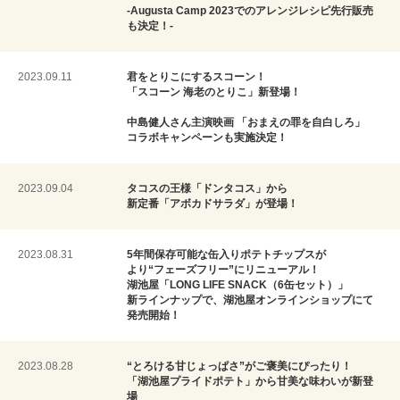
-Augusta Camp 2023でのアレンジレシピ先行販売
も決定！-
2023.09.11
君をとりこにするスコーン！
「スコーン 海老のとりこ」新登場！
中島健人さん主演映画 「おまえの罪を自白しろ」
コラボキャンペーンも実施決定！
2023.09.04
タコスの王様「ドンタコス」から
新定番「アボカドサラダ」が登場！
2023.08.31
5年間保存可能な缶入りポテトチップスが
より“フェーズフリー”にリニューアル！
湖池屋「LONG LIFE SNACK（6缶セット）」
新ラインナップで、湖池屋オンラインショップにて
発売開始！
2023.08.28
“とろける甘じょっぱさ”がご褒美にぴったり！
「湖池屋プライドポテト」から甘美な味わいが新登
場