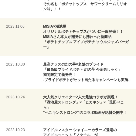
その名も「ポチットップス サワークリームミリオ
ン味」！！
2023.11.06
MISIA×湖池屋
オリジナルポテトチップスがついに一般発売！！
MISIAさん本人が開発にも携わった新商品
「ポテトチップス アイノポテチ ソウルジャズバーガ
ー」
2023.10.30
最高クラスの幻の芋×老舗のプライド
「最高級プライドポテト 幻の芋 今金男しゃく」
期間限定で新発売！
-プライドポテトがセット当たるキャンペーンも実施-
2023.10.24
大人気クリエイター2人の最強コラボが実現！
「湖池屋ストロング」×「ヒカキン」×「兎田ぺこ
ら」
“ぺこキンストロング”のコラボ動画が絶賛公開中！
2023.10.23
アイドルマスター シャイニーカラーズ登場の
アイドルユニット「ノクチル」が、