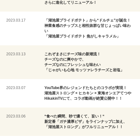
さらに進化してリニューアル！
2023.03.17
「湖池屋プライドポテト」から“ドルチェ”が誕生！
神業食感のチップスと相性抜群な甘じょっぱい味わ
い
「湖池屋プライドポテト 焦がしキャラメル」
2023.03.13
これぞまさにチーズ味の新潮流！
チーズなのに爽やかで、
チーズなのにフレッシュな味わい
「じゃがいも心地 モッツァレラチーズと岩塩」
2023.03.07
YouTube界のレジェンドたちとのコラボが実現！
湖池屋ストロング × ヒカキン × 東海オンエアてつや
HikakinTVにて、コラボ動画が絶賛公開中！！
2023.03.06
“食べた瞬間、秒で濃くて、旨い！“
新定番「ガチ濃厚ピザ」をラインナップに加え、
「湖池屋ストロング」がフルリニューアル！！