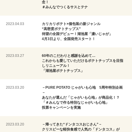
念！
＃みんなでつくるサスとテナ
2023.04.03
カリカリポテト×個包装の新ジャンル
“高密度ポテトチップス”
待望の全国デビュー！湖池屋「濃いじゃが」
4月3日より、全国発売スタート！
2023.03.27
60年のこだわりと感謝を込めて…
これからも愛していただけるポテトチップスを目指
しリニューアル！
「湖池屋ポテトチップス」
2023.03.20
－PURE POTATO じゃがいも心地 5周年特別企画
－
あなたが選んだ「じゃがいも心地」が商品化！？
「＃みんなで作る特別なじゃがいも心地」
投票キャンペーンを実施
2023.03.20
－帰ってきた“ドンタコスおじさん”－
クリスピーな軽快食感で人気の「ドンタコス」が