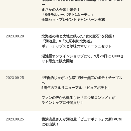
ー
まさかの大合体！爆走！
「GRモルカーポテト1ムーチョ」
全部セットプレゼントキャンペーン実施
2023.09.28
北海道の海と大地に眠った“食の宝石”を発掘！
「湖池屋」×「久原本家 北海道」
ポテトチップスと珍味のマリアージュセット
湖池屋オンラインショップにて、9月28日に3,000セ
ット限定で販売開始
2023.09.25
“圧倒的じゃがいも感”で唯一無二のポテトチップス
へ
5周年のフルリニューアル 「ピュアポテト」
ファンの声から誕生した「五つ星コンソメ」が
ラインナップに仲間入り！
2023.09.25
横浜流星さんが湖池屋「ピュアポテト」の新TVCM
に初出演！