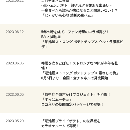
2023.06.12
これぞまさに禁断
- 生ハムとポテト 許されざる贅沢な出逢い -
一度食べたら誰もが虜になること間違いない！？
「じゃがいも心地 禁断の生ハム」
2023.06.12
5年の時を経て、ファン待望のコラボ再び！
B’z × 湖池屋
「湖池屋ストロング ポテトチップス ウルトラ濃厚ピ
ザ」
2023.06.05
梅雨を吹きとばせ！ストロングな“梅”が今年も登
場！！
「湖池屋ストロング ポテトチップス 暴れしそ梅」
6月5日より、全国・全チャネルで発売開始
2023.06.05
「熱中症予防声かけプロジェクト」を応援！
「すっぱムーチョ」
ロゴ入りの期間限定パッケージで登場！
2023.05.29
「湖池屋プライドポテト」の世界観を
カラオケルームで再現！