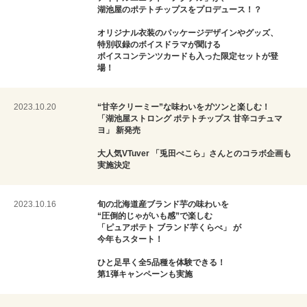
湖池屋のポテトチップスをプロデュース！？
オリジナル衣装のパッケージデザインやグッズ、
特別収録のボイスドラマが聞ける
ボイスコンテンツカードも入った限定セットが登
場！
2023.10.20
“甘辛クリーミー”な味わいをガツンと楽しむ！
「湖池屋ストロング ポテトチップス 甘辛コチュマ
ヨ」 新発売
大人気VTuver 「兎田ぺこら」さんとのコラボ企画も
実施決定
2023.10.16
旬の北海道産ブランド芋の味わいを
“圧倒的じゃがいも感”で楽しむ
「ピュアポテト ブランド芋くらべ」 が
今年もスタート！
ひと足早く全5品種を体験できる！
第1弾キャンペーンも実施