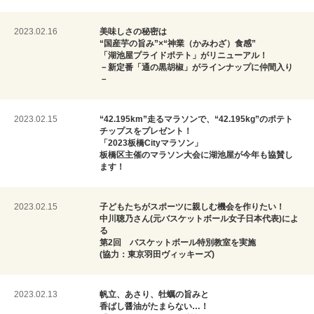
2023.02.16
美味しさの秘密は
“国産芋の旨み”×“神業（かみわざ）食感”
「湖池屋プライドポテト」がリニューアル！
－新定番「通の黒胡椒」がラインナップに仲間入り
－
2023.02.15
“42.195km”走るマラソンで、“42.195kg”のポテト
チップスをプレゼント！
「2023板橋Cityマラソン」
板橋区主催のマラソン大会に湖池屋が今年も協賛し
ます！
2023.02.15
子どもたちがスポーツに親しむ機会を作りたい！
中川聴乃さん(元バスケットボール女子日本代表)によ
る
第2回 バスケットボール特別教室を実施
(協力：東京羽田ヴィッキーズ)
2023.02.13
帆立、あさり、牡蠣の旨みと
香ばし醤油がたまらない…！