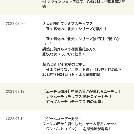
‐オンラインショップにて、7月20日より数量限定発
売‐
2023.07.20
大人が嗜むプレミアムチップス
「The 素材のご馳走」シリーズが誕生！
「The 素材のご馳走」シリーズは“夜まで待てな
い！”
誘惑に負けちゃう相葉雅紀さんの
豪快な食べっぷりに注目！
新TVCM The 素材のご馳走
「夜まで待てない、ポテト篇」（15秒）他2篇が
2023年7月24日（月）より放映開始
2023.07.18
【ムーチョ爛漫】中華の旨さが溢れるムーチョ！
「カラムーチョチップス 熱狂スイートチリ」
「すっぱムーチョチップス 肉の余韻」
2023.07.14
【ゲームユーザー必見！】
ファンの声から誕生した、ゲーム専用スナック
「ワンハン丼（ドン）」 を湖池屋が開発！