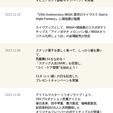
＃ピュアポテト診断キャンペーン」を実施
2023.11.10
『25th Anniversary MISIA 星空のライヴⅩⅡ Starry
Night Fantasy』に湖池屋が協賛
ライヴグッズとして、MISIA×湖池屋のコラボポテト
チップス「アイノポテチ メロンパン味／MISIAオリ
ジナル九州しょうゆ」の会場販売が決定
2023.11.08
スナック菓子を楽しく食べて、しっかり歯を磨い
て、
乳酸菌LS1をなめる！
「スナック人生100年」を目指し、
“コイ・ケア習慣”を始めよう！
11.8（いい歯）の日を記念した
プレゼントキャンペーンを実施
2023.11.06
アイドルマスター ミリオンライブ！より、
765プロダクション所属アイドル
春日未来、田中琴葉、豊川風花、箱崎星梨花、
松田亜利沙の5人と共同開発した
オリジナルフレーバーのポテトチップスが登場！