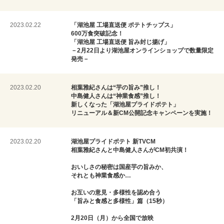
2023.02.22
「湖池屋 工場直送便 ポテトチップス」
600万食突破記念！
「湖池屋 工場直送便 旨み封じ揚げ」
－2月22日より湖池屋オンラインショップで数量限定
発売－
2023.02.20
相葉雅紀さんは“芋の旨み”推し！
中島健人さんは“神業食感”推し！
新しくなった「湖池屋プライドポテト」
リニューアル＆新CM公開記念キャンペーンを実施！
2023.02.20
湖池屋プライドポテト 新TVCM
相葉雅紀さんと中島健人さんがCM初共演！
おいしさの秘密は国産芋の旨みか、
それとも神業食感か…
お互いの意見・多様性を認め合う
「旨みと食感と多様性」篇（15秒）
2月20日（月）から全国で放映