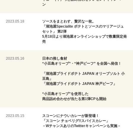
ン
2023.05.18
ソースをまとわす、贅沢な一枚。
「湖池屋Specialite ポテトとソースのマリアージュ
セット」 第2弾
5月18日より湖池屋オンラインショップで数量限定発
売
2023.05.16
日本の推し食材
“小豆島オリーブ”・“神戸ビーフ” を全国へ発信！
「湖池屋プライドポテト JAPAN オリーブソルト 小
豆島」
「湖池屋プライドポテト JAPAN 神戸ビーフ」
“小豆島オリーブ”を使用した
商品詰め合わせが当たる第1弾CPも開始
2023.05.15
スコーンにナウいカレーが新登場！
「スコーン チョベリグ!!スパイスカレー」
－WチャンスありのTwitterキャンペーンも実施－