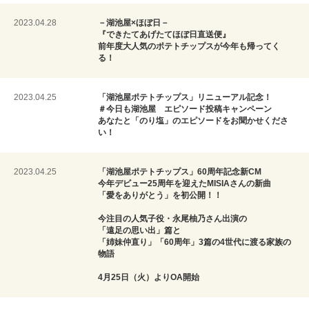
2023.04.28
－湖池屋×ほぼ日－
『できたてあげたてほぼ日直送便』
前年度大人気のポテトチップスが今年も帰ってく
る！
2023.04.25
「湖池屋ポテトチップス」リニューアル記念！
＃今日も湖池屋 エピソード投稿キャンペーン
あなたと「のり塩」のエピソードをお聞かせくださ
い！
2023.04.25
「湖池屋ポテトチップス」60周年記念新CM
今年デビュー25周年を迎えたMISIAさんの新曲
「愛をありがとう」を初公開！！
今注目の人気子役・永尾柚乃さん出演の
「遠足の思い出」篇と
「姉妹仲直り」「60周年」3篇の4世代に渡る家族の
物語
4月25日（火）よりOA開始