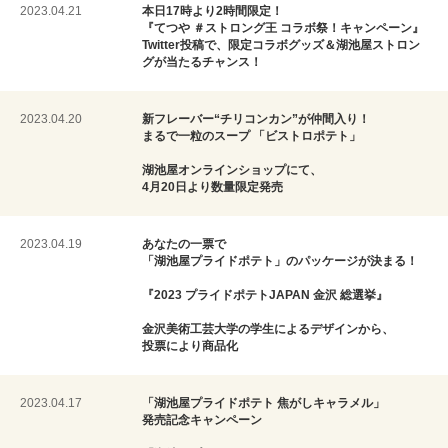
2023.04.21
本日17時より2時間限定！
『てつや ＃ストロング王 コラボ祭！キャンペーン』
Twitter投稿で、限定コラボグッズ＆湖池屋ストロン
グが当たるチャンス！
2023.04.20
新フレーバー“チリコンカン”が仲間入り！
まるで一粒のスープ 「ビストロポテト」
湖池屋オンラインショップにて、
4月20日より数量限定発売
2023.04.19
あなたの一票で
「湖池屋プライドポテト」のパッケージが決まる！
『2023 プライドポテトJAPAN 金沢 総選挙』
金沢美術工芸大学の学生によるデザインから、
投票により商品化
2023.04.17
「湖池屋プライドポテト 焦がしキャラメル」
発売記念キャンペーン