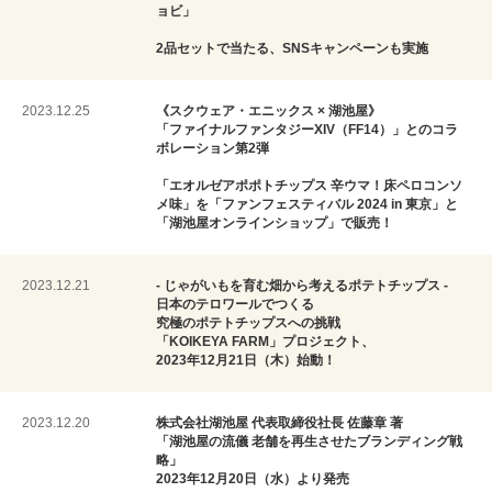
ョビ」
2品セットで当たる、SNSキャンペーンも実施
2023.12.25
《スクウェア・エニックス × 湖池屋》
「ファイナルファンタジーXIV（FF14）」とのコラ
ボレーション第2弾
「エオルゼアポポトチップス 辛ウマ！床ペロコンソ
メ味」を「ファンフェスティバル 2024 in 東京」と
「湖池屋オンラインショップ」で販売！
2023.12.21
- じゃがいもを育む畑から考えるポテトチップス -
日本のテロワールでつくる
究極のポテトチップスへの挑戦
「KOIKEYA FARM」プロジェクト、
2023年12月21日（木）始動！
2023.12.20
株式会社湖池屋 代表取締役社長 佐藤章 著
「湖池屋の流儀 老舗を再生させたブランディング戦
略」
2023年12月20日（水）より発売