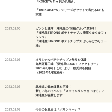
「KOIKEYA The 貝の浜焼き」
「The KOIKEYA」シリーズがセットで当たるCPも
実施！
2023.02.06
ガツンと濃厚！湖池屋の“背徳グルメ”第2弾！
「湖池屋STRONG ポテトチップス 濃厚タルタルフィ
ッシュ」
「湖池屋STRONG ポテトチップス ぶっかけのりラー
油」
2023.02.06
オリジナルポテトチップス作りを体験！
九州阿蘇工場 「湖池屋GOGO！ファクトリー」
2023年2月6日（月）より一般受付を開始
（2023年4月実施分）
2023.02.03
北海道の観光復興を応援！
新しい冬のイベント「スマイルリンクさっぽろ」に
湖池屋が協賛します！
2023.02.03
今日のお風呂は「ポリンキー」？