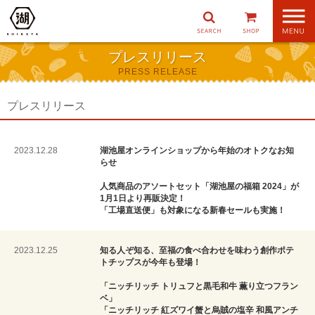
ナ
ビ
ゲ
プレスリリース
ー
PRESS RELEASE
シ
ョ
ン
プレスリリース
2023.12.28
湖池屋オンラインショップから年始のオトクなお知
らせ
人気商品のアソートセット「湖池屋の福箱 2024」が
1月1日より再販決定！
「工場直送便」も対象になる新春セールも実施！
2023.12.25
知る人ぞ知る、至福の食べ合わせを味わう創作ポテ
トチップスが今年も登場！
「ニッチリッチ トリュフと黒毛和牛 薫り立つフラン
ベ」
「ニッチリッチ 紅ズワイ蟹と烏賊の塩辛 和風アンチ