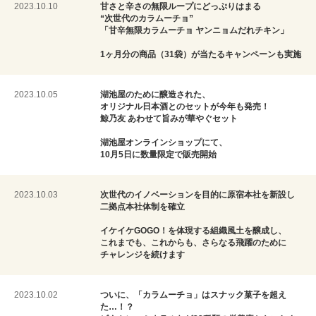
2023.10.10
甘さと辛さの無限ループにどっぷりはまる
“次世代のカラムーチョ”
「甘辛無限カラムーチョ ヤンニョムだれチキン」
1ヶ月分の商品（31袋）が当たるキャンペーンも実施
2023.10.05
湖池屋のために醸造された、
オリジナル日本酒とのセットが今年も発売！
鯨乃友 あわせて旨みが華やぐセット
湖池屋オンラインショップにて、
10月5日に数量限定で販売開始
2023.10.03
次世代のイノベーションを目的に原宿本社を新設し
二拠点本社体制を確立
イケイケGOGO！を体現する組織風土を醸成し、
これまでも、これからも、さらなる飛躍のために
チャレンジを続けます
2023.10.02
ついに、「カラムーチョ」はスナック菓子を超え
た…！？