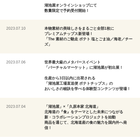
湖池屋オンラインショップにて
数量限定で予約受付開始！
2023.07.10
本物素材の美味しさをまるごと全部1枚に
プレミアムチップス新登場！
「The 素材のご馳走 ポテト 塩とごま油／海老／チー
ズ」
2023.07.06
世界最大級のメタバースイベント
「バーチャルマーケット」に湖池屋が初出展！
生産から3日以内に出荷される
「湖池屋工場直送便 ポテトチップス」の
おいしさの秘訣を学べる体験型コンテンツが登場！
2023.07.04
「湖池屋」×「久原本家 北海道」
北海道の『食』をテーマとした未来につながる
新・コラボレーションプロジェクトを始動
商品を通じて、北海道産の食の魅力を国内外へ発
信！