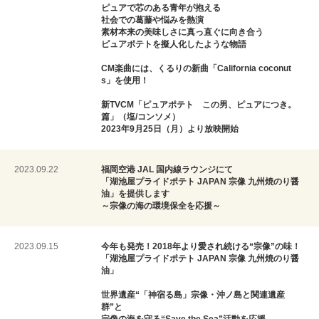
ピュアで芯のある青年が抱える
社会での葛藤や悩みを熱演
素材本来の美味しさに真っ直ぐに向き合う
ピュアポテトを擬人化したような物語
CM楽曲には、くるりの新曲「California coconut
s」を使用！
新TVCM「ピュアポテト この男、ピュアにつき。
篇」（塩/コンソメ）
2023年9月25日（月）より放映開始
2023.09.22
福岡空港 JAL 国内線ラウンジにて
「湖池屋プライドポテト JAPAN 宗像 九州焼のり醤
油」を提供します
～宗像の海の環境保全を応援～
2023.09.15
今年も発売！2018年より愛され続ける“宗像”の味！
「湖池屋プライドポテト JAPAN 宗像 九州焼のり醤
油」
世界遺産“「神宿る島」宗像・沖ノ島と関連遺産
群”と