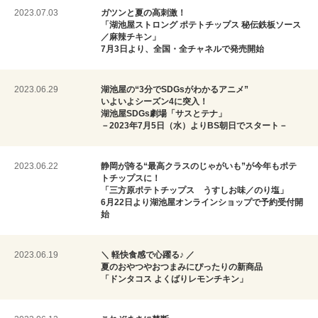
2023.07.03
ガツンと夏の高刺激！
「湖池屋ストロング ポテトチップス 秘伝鉄板ソース
／麻辣チキン」
7月3日より、全国・全チャネルで発売開始
2023.06.29
湖池屋の“3分でSDGsがわかるアニメ”
いよいよシーズン4に突入！
湖池屋SDGs劇場「サスとテナ」
－2023年7月5日（水）よりBS朝日でスタート－
2023.06.22
静岡が誇る“最高クラスのじゃがいも”が今年もポテ
トチップスに！
「三方原ポテトチップス うすしお味／のり塩」
6月22日より湖池屋オンラインショップで予約受付開
始
2023.06.19
＼ 軽快食感で心躍る♪ ／
夏のおやつやおつまみにぴったりの新商品
「ドンタコス よくばりレモンチキン」