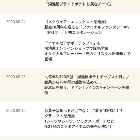
「湖池屋プライドポテト 甘美なチーズ」
2023.08.24
《スクウェア・エニックス × 湖池屋》
新生10周年を迎える「ファイナルファンタジーXIV
（FF14）」と初コラボレーション
「エオルゼアポポトチップス」を
湖池屋オンラインショップで販売開始！
オリジナルフレーバー「光のクリスタル岩塩味」で
登場
2023.08.23
＼毎年8月23日は「湖池屋ポテトチップスの日」／
創業から70年間の感謝を込めて…
記念日を祝う、ドドン！と4つのキャンペーンを開
催！
2023.08.16
お菓子は食べるだけでなく、“着る”時代に！？
グラニフ × 湖池屋
Tシャツやシャツ、ソックス・ポーチなど
全27品のコラボアイテムの発売が決定！