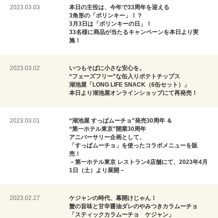
2023.03.03
本日の主役は、今年で33周年を迎える
3角形の「ポリンキー」！？
3月3日は「ポリンキーの日」！
33名様に商品が当たるキャンペーンを本日より実
施！
2023.03.02
いつもそばに小さな安心を。
“フェーズフリー”な缶入りポテトチップス
湖池屋「LONG LIFE SNACK（6缶セット）」
本日より湖池屋オンラインショップにて再発売！
2023.03.01
“湖池屋 すっぱムーチョ”発売30周年 ＆
“第一ホテル東京”開業30周年
アニバーサリー企画として、
「すっぱムーチョ」を使ったコラボメニューを販
売！
－第一ホテル東京 レストラン4店舗にて、2023年4月
1日（土）より展開－
2023.02.27
ケジャンの時代、幕開けじゃん！
蟹の旨味と甘辛醤油ダレのやみつきカラムーチョ
「スティックカラムーチョ ケジャン」