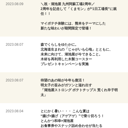
2023.08.09
＼祝・湖池屋 九州阿蘇工場2周年／
2周年を記念して「くまモン」が“1日工場長”に就
任！！
マイポテチ体験には、熊本をテーマにした
新たな味わいが期間限定で登場！
2023.08.07
森でくらしをゆたかに。
北海道生まれの「じゃがいも心地」とともに、
未来に向けて、湖池屋が今できること。
木材を再利用した木製コースター
プレゼントキャンペーンを実施
2023.08.07
待望のあの味が今年も復活！
明太子の旨みがガツンと溢れ出す
「湖池屋ストロング ポテトチップス 荒くれ辛子明
太」
2023.08.04
とにかく暑い・・・ こんな夏は
“揚げ×揚げ（アゲアゲ）”で乗り切ろう！
とんかつ和幸×湖池屋
お食事券やスナック詰め合わせが当たる