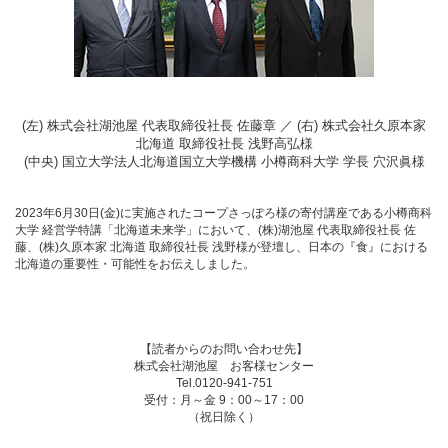
(左) 株式会社湖池屋 代表取締役社長 佐藤章 ／ (右) 株式会社久原本家
北海道 取締役社長 浅野高弘様
(中央) 国立大学法人北海道国立大学機構 小樽商科大学 学長 穴沢眞様
2023年6月30日(金)に実施されたコープさっぽろ様の寄付講座である小樽商科
大学 経営学特講「北海道未来学」において、(株)湖池屋 代表取締役社長 佐
藤、(株)久原本家 北海道 取締役社長 浅野様が登壇し、日本の『食』における
北海道の重要性・可能性をお伝えしました。
【読者からのお問い合わせ先】
株式会社湖池屋 お客様センター
Tel.0120-941-751
受付：月～金 9：00～17：00
（祝日除く）