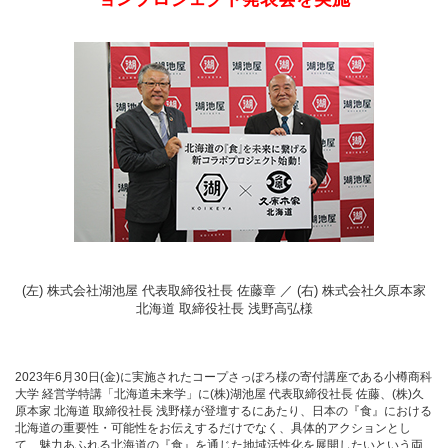
(左) 株式会社湖池屋 代表取締役社長 佐藤章 ／ (右) 株式会社久原本家
北海道 取締役社長 浅野高弘様
2023年6月30日(金)に実施されたコープさっぽろ様の寄付講座である小樽商科
大学 経営学特講「北海道未来学」に(株)湖池屋 代表取締役社長 佐藤、(株)久
原本家 北海道 取締役社長 浅野様が登壇するにあたり、日本の『食』における
北海道の重要性・可能性をお伝えするだけでなく、具体的アクションとし
て、魅力あふれる北海道の『食』を通じた地域活性化を展開したいという両