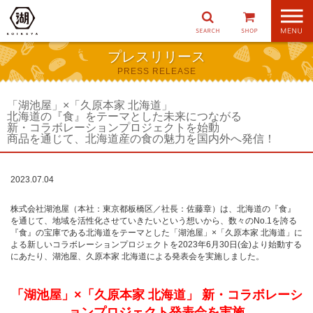
ナ
ビ
ゲ
プレスリリース
ー
PRESS RELEASE
シ
ョ
ン
「湖池屋」×「久原本家 北海道」
北海道の『食』をテーマとした未来につながる
新・コラボレーションプロジェクトを始動
商品を通じて、北海道産の食の魅力を国内外へ発信！
2023.07.04
株式会社湖池屋（本社：東京都板橋区／社長：佐藤章）は、北海道の『食』
を通じて、地域を活性化させていきたいという想いから、数々のNo.1を誇る
『食』の宝庫である北海道をテーマとした「湖池屋」×「久原本家 北海道」に
よる新しいコラボレーションプロジェクトを2023年6月30日(金)より始動する
にあたり、湖池屋、久原本家 北海道による発表会を実施しました。
「湖池屋」×「久原本家 北海道」 新・コラボレーシ
ョンプロジェクト発表会を実施