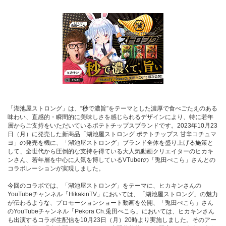
「湖池屋ストロング」は、“秒で濃旨”をテーマとした濃厚で食べごたえのある
味わい、直感的・瞬間的に美味しさを感じられるデザインにより、特に若年
層からご支持をいただいているポテトチップスブランドです。2023年10月23
日（月）に発売した新商品「湖池屋ストロング ポテトチップス 甘辛コチュマ
ヨ」の発売を機に、「湖池屋ストロング」ブランド全体を盛り上げる施策と
して、全世代から圧倒的な支持を得ている大人気動画クリエイターのヒカキ
ンさん、若年層を中心に人気を博しているVTuberの「兎田ぺこら」さんとの
コラボレーションが実現しました。
今回のコラボでは、「湖池屋ストロング」をテーマに、ヒカキンさんの
YouTubeチャンネル「HikakinTV」においては、「湖池屋ストロング」の魅力
が伝わるような、プロモーションショート動画を公開、「兎田ぺこら」さん
のYouTubeチャンネル「Pekora Ch.兎田ぺこら」においては、ヒカキンさん
も出演するコラボ生配信を10月23日（月）20時より実施しました。そのアー