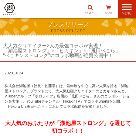
ナ
ビ
ゲ
プレスリリース
ー
PRESS RELEASE
シ
ョ
ン
大人気クリエイター2人の最強コラボが実現！
「湖池屋ストロング」×「ヒカキン」×「兎田ぺこら」
“ぺこキンストロング”のコラボ動画が絶賛公開中！
2023.10.24
株式会社湖池屋（社長：佐藤章）は、若年層を中心に高い人気を誇る「湖池
屋ストロング」ブランドにて、大人気動画クリエイターのヒカキンさんと、
VTuberグループ「ホロライブ」所属の「兎田ぺこら」さんのコラボレーショ
ンを実施し、YouTubeチャンネル「HikakinTV」でコラボShortsを公開、
「Pekora Ch.兎田ぺこら」においてコラボ配信を実施しました。
大人気のおふたりが「湖池屋ストロング」を通じて
初コラボ！！