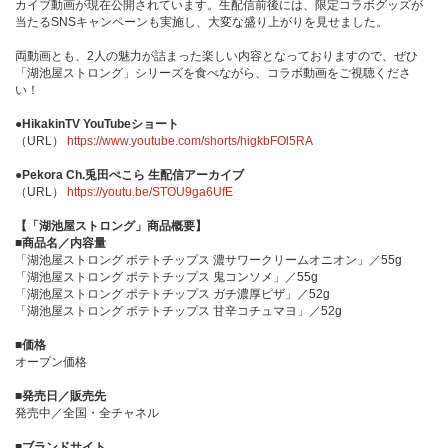
カイブ動画が現在公開されています。生配信前後には、限定コラボグッズが
当たるSNSキャンペーンも実施し、大変な盛り上がりを見せました。
両動画とも、2人の魅力が詰まった楽しい内容となっておりますので、ぜひ
「湖池屋ストロング」シリーズを食べながら、コラボ動画をご視聴くださ
い！
●HikakinTV YouTubeショート
（URL）
https://www.youtube.com/shorts/higkbFOl5RA
●Pekora Ch.兎田ぺこら 生配信アーカイブ
（URL）
https://youtu.be/STOU9ga6UfE
【「湖池屋ストロング」商品概要】
■商品名／内容量
「湖池屋ストロング ポテトチップス 濃サワークリームオニオン」／55g
「湖池屋ストロング ポテトチップス 鬼コンソメ」／55g
「湖池屋ストロング ポテトチップス ガチ濃厚ピザ」／52g
「湖池屋ストロング ポテトチップス 甘辛コチュマヨ」／52g
■価格
オープン価格
■発売日／販売先
発売中／全国・全チャネル
■ブランドサイト