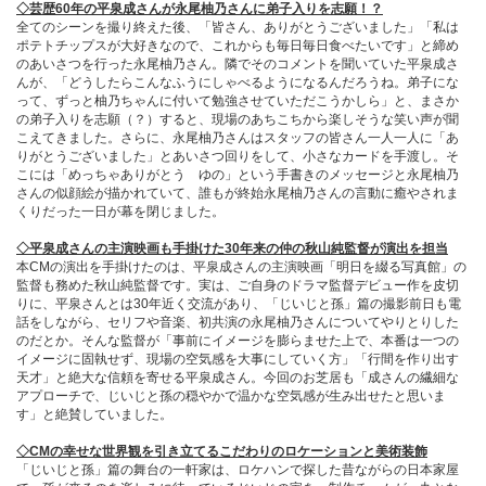
◇芸歴60年の平泉成さんが永尾柚乃さんに弟子入りを志願！？
全てのシーンを撮り終えた後、「皆さん、ありがとうございました」「私は
ポテトチップスが大好きなので、これからも毎日毎日食べたいです」と締め
のあいさつを行った永尾柚乃さん。隣でそのコメントを聞いていた平泉成さ
んが、「どうしたらこんなふうにしゃべるようになるんだろうね。弟子にな
って、ずっと柚乃ちゃんに付いて勉強させていただこうかしら」と、まさか
の弟子入りを志願（？）すると、現場のあちこちから楽しそうな笑い声が聞
こえてきました。さらに、永尾柚乃さんはスタッフの皆さん一人一人に「あ
りがとうございました」とあいさつ回りをして、小さなカードを手渡し。そ
こには「めっちゃありがとう ゆの」という手書きのメッセージと永尾柚乃
さんの似顔絵が描かれていて、誰もが終始永尾柚乃さんの言動に癒やされま
くりだった一日が幕を閉じました。
◇平泉成さんの主演映画も手掛けた30年来の仲の秋山純監督が演出を担当
本CMの演出を手掛けたのは、平泉成さんの主演映画「明日を綴る写真館」の
監督も務めた秋山純監督です。実は、ご自身のドラマ監督デビュー作を皮切
りに、平泉さんとは30年近く交流があり、「じいじと孫」篇の撮影前日も電
話をしながら、セリフや音楽、初共演の永尾柚乃さんについてやりとりした
のだとか。そんな監督が「事前にイメージを膨らませた上で、本番は一つの
イメージに固執せず、現場の空気感を大事にしていく方」「行間を作り出す
天才」と絶大な信頼を寄せる平泉成さん。今回のお芝居も「成さんの繊細な
アプローチで、じいじと孫の穏やかで温かな空気感が生み出せたと思いま
す」と絶賛していました。
◇CMの幸せな世界観を引き立てるこだわりのロケーションと美術装飾
「じいじと孫」篇の舞台の一軒家は、ロケハンで探した昔ながらの日本家屋