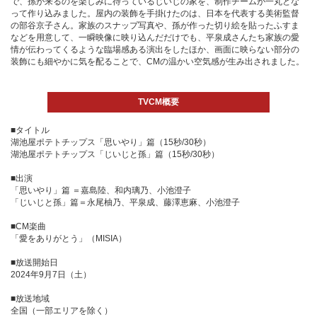
で、孫が来るのを楽しみに待っているじいじの家を、制作チームが一丸とな
って作り込みました。屋内の装飾を手掛けたのは、日本を代表する美術監督
の部谷京子さん。家族のスナップ写真や、孫が作った切り絵を貼ったふすま
などを用意して、一瞬映像に映り込んだだけでも、平泉成さんたち家族の愛
情が伝わってくるような臨場感ある演出をしたほか、画面に映らない部分の
装飾にも細やかに気を配ることで、CMの温かい空気感が生み出されました。
TVCM概要
■タイトル
湖池屋ポテトチップス「思いやり」篇（15秒/30秒）
湖池屋ポテトチップス「じいじと孫」篇（15秒/30秒）
■出演
「思いやり」篇 ＝嘉島陸、和内璃乃、小池澄子
「じいじと孫」篇＝永尾柚乃、平泉成、藤澤恵麻、小池澄子
■CM楽曲
「愛をありがとう」（MISIA）
■放送開始日
2024年9月7日（土）
■放送地域
全国（一部エリアを除く）