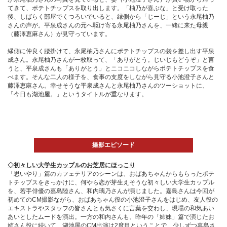
てきて、ポテトチップスを取り出します。「柚乃が喜ぶな」と受け取った
後、しばらく部屋でくつろいでいると、縁側から「じーじ」という永尾柚乃
さんの声が。平泉成さんの元へ駆け寄る永尾柚乃さんを、一緒に来た母親
（藤澤恵麻さん）が見守っています。
縁側に仲良く腰掛けて、永尾柚乃さんにポテトチップスの袋を差し出す平泉
成さん。永尾柚乃さんが一枚取って、「ありがとう。じいじもどうぞ」と言
うと、平泉成さんも「ありがとう」とニコニコしながらポテトチップスを食
べます。そんな二人の様子を、食事の支度をしながら見守る小池澄子さんと
藤澤恵麻さん。幸せそうな平泉成さんと永尾柚乃さんのツーショットに、
「今日も湖池屋。」というタイトルが重なります。
撮影エピソード
◇初々しい大学生カップルのお芝居にほっこり
「思いやり」篇のカフェテリアのシーンは、おばあちゃんからもらったポテ
トチップスをきっかけに、何やら恋が芽生えそうな初々しい大学生カップル
を、若手俳優の嘉島陸さん、和内璃乃さんが演じました。嘉島さんは今回が
初めてのCM撮影ながら、おばあちゃん役の小池澄子さんをはじめ、友人役の
エキストラやスタッフの皆さんとも気さくに言葉を交わし、現場の和気あい
あいとしたムードを演出。一方の和内さんも、昨年の「姉妹」篇で演じたお
姉さん役に続いて、湖池屋のCM出演は2度目ということで、少しずつ嘉島さ