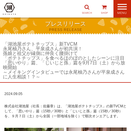
ナ
ビ
ゲ
プレスリリース
ー
PRESS RELEASE
シ
ョ
ン
「湖池屋ポテトチップス」新TVCM
永尾柚乃さん、平泉成さんが初共演！
孫娘と祖父が縁側に仲良く腰掛けて
「ポテトチップス」を食べるほのぼのとしたシーンに注目
「思いやり」篇、「じいじと孫」篇を9月7日（土）から放
映開始
～メイキングインタビューでは永尾柚乃さんが平泉成さん
に人生相談！？～
2024.09.05
株式会社湖池屋（社長：佐藤章）は、「湖池屋ポテトチップス」の新TVCMと
して、「思いやり」篇（15秒／30秒）と「じいじと孫」篇（15秒／30秒）
を、９月７日（土）から全国（一部地域を除く）で順次オンエアします。