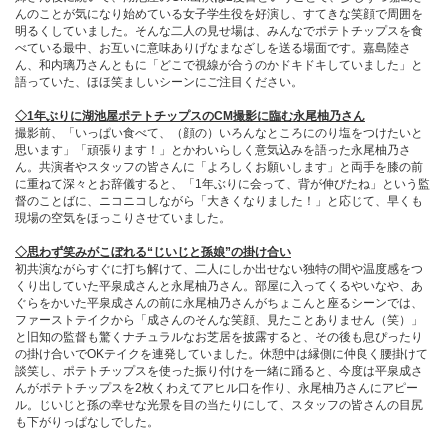
んのことが気になり始めている女子学生役を好演し、すてきな笑顔で周囲を
明るくしていました。そんな二人の見せ場は、みんなでポテトチップスを食
べている最中、お互いに意味ありげなまなざしを送る場面です。嘉島陸さ
ん、和内璃乃さんともに「どこで視線が合うのかドキドキしていました」と
語っていた、ほほ笑ましいシーンにご注目ください。
◇1年ぶりに湖池屋ポテトチップスのCM撮影に臨む永尾柚乃さん
撮影前、「いっぱい食べて、（顔の）いろんなところにのり塩をつけたいと
思います」「頑張ります！」とかわいらしく意気込みを語った永尾柚乃さ
ん。共演者やスタッフの皆さんに「よろしくお願いします」と両手を膝の前
に重ねて深々とお辞儀すると、「1年ぶりに会って、背が伸びたね」という監
督のことばに、ニコニコしながら「大きくなりました！」と応じて、早くも
現場の空気をほっこりさせていました。
◇思わず笑みがこぼれる“じいじと孫娘”の掛け合い
初共演ながらすぐに打ち解けて、二人にしか出せない独特の間や温度感をつ
くり出していた平泉成さんと永尾柚乃さん。部屋に入ってくるやいなや、あ
ぐらをかいた平泉成さんの前に永尾柚乃さんがちょこんと座るシーンでは、
ファーストテイクから「成さんのそんな笑顔、見たことありません（笑）」
と旧知の監督も驚くナチュラルなお芝居を披露すると、その後も息ぴったり
の掛け合いでOKテイクを連発していました。休憩中は縁側に仲良く腰掛けて
談笑し、ポテトチップスを使った振り付けを一緒に踊ると、今度は平泉成さ
んがポテトチップスを2枚くわえてアヒル口を作り、永尾柚乃さんにアピー
ル。じいじと孫の幸せな光景を目の当たりにして、スタッフの皆さんの目尻
も下がりっぱなしでした。