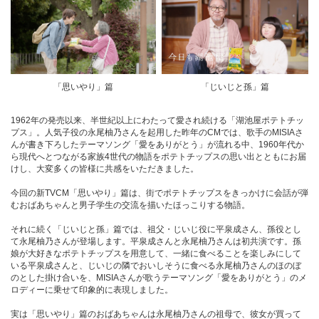
「思いやり」篇
「じいじと孫」篇
1962年の発売以来、半世紀以上にわたって愛され続ける「湖池屋ポテトチッ
プス」。人気子役の永尾柚乃さんを起用した昨年のCMでは、歌手のMISIAさ
んが書き下ろしたテーマソング「愛をありがとう」が流れる中、1960年代か
ら現代へとつながる家族4世代の物語をポテトチップスの思い出とともにお届
けし、大変多くの皆様に共感をいただきました。
今回の新TVCM「思いやり」篇は、街でポテトチップスをきっかけに会話が弾
むおばあちゃんと男子学生の交流を描いたほっこりする物語。
それに続く「じいじと孫」篇では、祖父・じいじ役に平泉成さん、孫役とし
て永尾柚乃さんが登場します。平泉成さんと永尾柚乃さんは初共演です。孫
娘が大好きなポテトチップスを用意して、一緒に食べることを楽しみにして
いる平泉成さんと、じいじの隣でおいしそうに食べる永尾柚乃さんのほのぼ
のとした掛け合いを、MISIAさんが歌うテーマソング「愛をありがとう」のメ
ロディーに乗せて印象的に表現しました。
実は「思いやり」篇のおばあちゃんは永尾柚乃さんの祖母で、彼女が買って