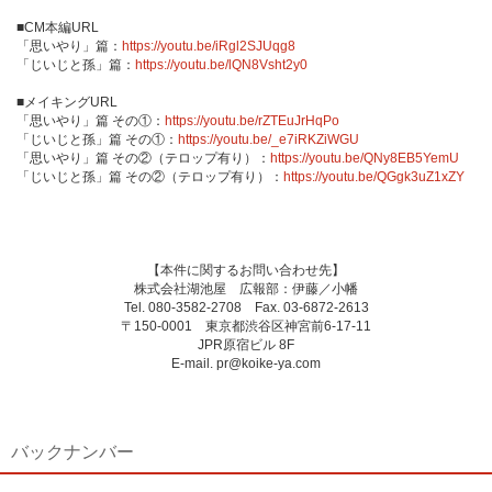
■CM本編URL
「思いやり」篇：
https://youtu.be/iRgl2SJUqg8
「じいじと孫」篇：
https://youtu.be/lQN8Vsht2y0
■メイキングURL
「思いやり」篇 その①：
https://youtu.be/rZTEuJrHqPo
「じいじと孫」篇 その①：
https://youtu.be/_e7iRKZiWGU
「思いやり」篇 その②（テロップ有り）：
https://youtu.be/QNy8EB5YemU
「じいじと孫」篇 その②（テロップ有り）：
https://youtu.be/QGgk3uZ1xZY
【本件に関するお問い合わせ先】
株式会社湖池屋 広報部：伊藤／小幡
Tel. 080-3582-2708 Fax. 03-6872-2613
〒150-0001 東京都渋谷区神宮前6-17-11
JPR原宿ビル 8F
E-mail. pr@koike-ya.com
バックナンバー