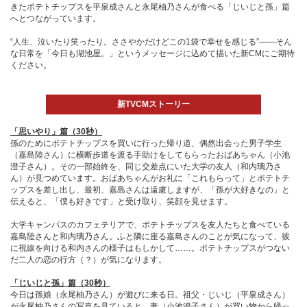
きたポテトチップスを平泉成さんと永尾柚乃さんが食べる「じいじと孫」篇
へとつながっています。
“人生、泣いたり笑ったり。ささやかだけどこの1袋で幸せを感じる”――そん
な日常を「今日も湖池屋。」というメッセージに込めて描いた新CMにご期待
ください。
新TVCMストーリー
「思いやり」篇（30秒）
孫のためにポテトチップスを買いに行った帰り道、偶然出会った男子学生
（嘉島陸さん）に横断歩道を渡る手助けをしてもらったおばあちゃん（小池
澄子さん）。その一部始終を、同じ交差点にいた大学の友人（和内璃乃さ
ん）が見つめています。おばあちゃんがお礼に「これもらって」とポテトチ
ップスを差し出し、最初、嘉島さんは遠慮しますが、「孫が大好きなの」と
伝えると、「僕も好きです」と受け取り、笑顔を見せます。
大学キャンパスのカフェテリアで、ポテトチップスを友人たちと食べている
嘉島陸さんと和内璃乃さん。ふと隣に座る嘉島さんのことが気になって、彼
に視線を向ける和内さんの様子はもしかして……。ポテトチップスがつない
だ二人の恋の行方（？）が気になります。
「じいじと孫」篇（30秒）
今日は孫娘（永尾柚乃さん）が遊びに来る日。祖父・じいじ（平泉成さん）
が永尾柚乃さんの写真を見ていると、妻（小池澄子さん）が買い物から帰っ