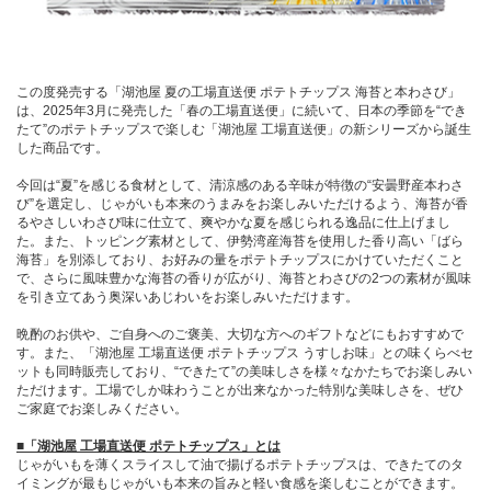
この度発売する「湖池屋 夏の工場直送便 ポテトチップス 海苔と本わさび」
は、2025年3月に発売した「春の工場直送便」に続いて、日本の季節を“でき
たて”のポテトチップスで楽しむ「湖池屋 工場直送便」の新シリーズから誕生
した商品です。
今回は“夏”を感じる食材として、清涼感のある辛味が特徴の“安曇野産本わさ
び”を選定し、じゃがいも本来のうまみをお楽しみいただけるよう、海苔が香
るやさしいわさび味に仕立て、爽やかな夏を感じられる逸品に仕上げまし
た。また、トッピング素材として、伊勢湾産海苔を使用した香り高い「ばら
海苔」を別添しており、お好みの量をポテトチップスにかけていただくこと
で、さらに風味豊かな海苔の香りが広がり、海苔とわさびの2つの素材が風味
を引き立てあう奥深いあじわいをお楽しみいただけます。
晩酌のお供や、ご自身へのご褒美、大切な方へのギフトなどにもおすすめで
す。また、「湖池屋 工場直送便 ポテトチップス うすしお味」との味くらべセ
ットも同時販売しており、“できたて”の美味しさを様々なかたちでお楽しみい
ただけます。工場でしか味わうことが出来なかった特別な美味しさを、ぜひ
ご家庭でお楽しみください。
■「湖池屋 工場直送便 ポテトチップス」とは
じゃがいもを薄くスライスして油で揚げるポテトチップスは、できたてのタ
イミングが最もじゃがいも本来の旨みと軽い食感を楽しむことができます。