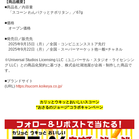
【商品概要】
■商品名／内容量
「スコーン わんパクッとナポリタン」／67g
■価格
オープン価格
■発売日／販売先
2025年9月15日（月）／全国・コンビニエンスストア先行
2025年9月22日（月）／全国・スーパーマーケット他一般<チャネル
※Universal Studios Licensing LLC（ユニバーサル・スタジオ・ライセンシン
グ LLC）との商品化契約に基づき、株式会社湖池屋が企画・制作した商品で
す。
■ブランドサイト
(URL)
https://sucorn.koikeya.co.jp/
カリッとウキッとおいしいスコーン
“おさるのジョージ”コラボキャンペーン