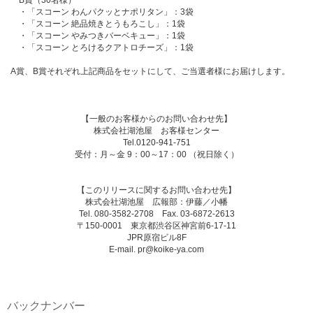
・「スコーン わんパクッとナポリタン」：3袋
・「スコーン 絶品焼きとうもろこし」：1袋
・「スコーン やみつきバーベキュー」：1袋
・「スコーン とろけるクアトロチーズ」：1袋
A賞、B賞それぞれ上記商品をセットにして、ご当選者様にお届けします。
【一般のお客様からのお問い合わせ先】
株式会社湖池屋 お客様センター
Tel.0120-941-751
受付：月～金 9：00～17：00 （祝日除く）
【このリリースに関するお問い合わせ先】
株式会社湖池屋 広報部：伊藤／小幡
Tel. 080-3582-2708 Fax. 03-6872-2613
〒150-0001 東京都渋谷区神宮前6-17-11
JPR原宿ビル8F
E-mail. pr@koike-ya.com
バックナンバー