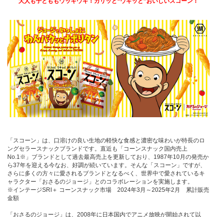
大人も子どももウッキウキ！カリッと“ウキッと”おいしいスコーン！
「スコーン」は、口溶けの良い生地の軽快な食感と濃密な味わいが特長のロ
ングセラースナックブランドです。直近も「コーンスナック国内売上
No.1※」ブランドとして過去最高売上を更新しており、1987年10月の発売か
ら37年を迎える今なお、好調が続いています。そんな「スコーン」ですが、
さらに多くの方々に愛されるブランドとなるべく、世界中で愛されているキ
ャラクター「おさるのジョージ」とのコラボレーションを実施します。
※インテージSRI＋ コーンスナック市場 2024年3月～2025年2月 累計販売
金額
「おさるのジョージ」は、2008年に日本国内でアニメ放映が開始されて以