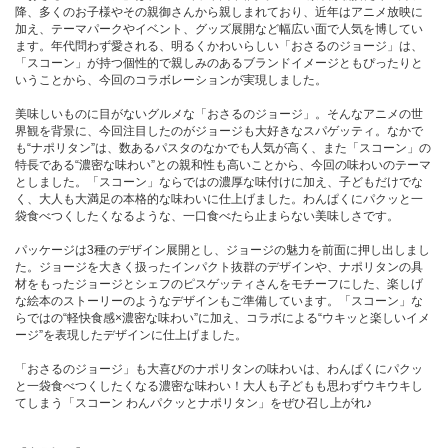
降、多くのお子様やその親御さんから親しまれており、近年はアニメ放映に
加え、テーマパークやイベント、グッズ展開など幅広い面で人気を博してい
ます。年代問わず愛される、明るくかわいらしい「おさるのジョージ」は、
「スコーン」が持つ個性的で親しみのあるブランドイメージともぴったりと
いうことから、今回のコラボレーションが実現しました。
美味しいものに目がないグルメな「おさるのジョージ」。そんなアニメの世
界観を背景に、今回注目したのがジョージも大好きなスパゲッティ。なかで
も“ナポリタン”は、数あるパスタのなかでも人気が高く、また「スコーン」の
特長である“濃密な味わい”との親和性も高いことから、今回の味わいのテーマ
としました。「スコーン」ならではの濃厚な味付けに加え、子どもだけでな
く、大人も大満足の本格的な味わいに仕上げました。わんぱくにパクッと一
袋食べつくしたくなるような、一口食べたら止まらない美味しさです。
パッケージは3種のデザイン展開とし、ジョージの魅力を前面に押し出しまし
た。ジョージを大きく扱ったインパクト抜群のデザインや、ナポリタンの具
材をもったジョージとシェフのピスゲッティさんをモチーフにした、楽しげ
な絵本のストーリーのようなデザインもご準備しています。「スコーン」な
らではの“軽快食感×濃密な味わい”に加え、コラボによる“ウキッと楽しいイメ
ージ”を表現したデザインに仕上げました。
「おさるのジョージ」も大喜びのナポリタンの味わいは、わんぱくにパクッ
と一袋食べつくしたくなる濃密な味わい！大人も子どもも思わずウキウキし
てしまう「スコーン わんパクッとナポリタン」をぜひ召し上がれ♪