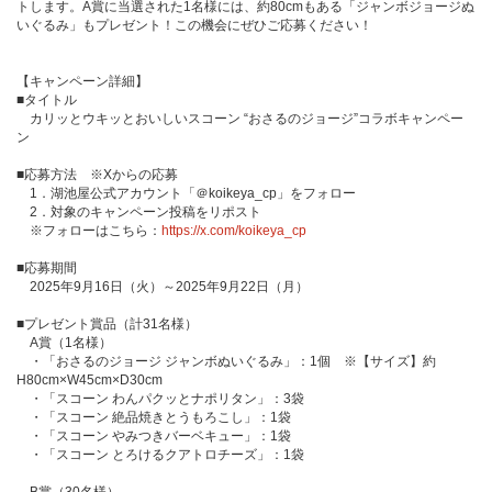
トします。A賞に当選された1名様には、約80cmもある「ジャンボジョージぬ
いぐるみ」もプレゼント！この機会にぜひご応募ください！
【キャンペーン詳細】
■タイトル
カリッとウキッとおいしいスコーン “おさるのジョージ”コラボキャンペー
ン
■応募方法 ※Xからの応募
1．湖池屋公式アカウント「＠koikeya_cp」をフォロー
2．対象のキャンペーン投稿をリポスト
※フォローはこちら：
https://x.com/koikeya_cp
■応募期間
2025年9月16日（火）～2025年9月22日（月）
■プレゼント賞品（計31名様）
A賞（1名様）
・「おさるのジョージ ジャンボぬいぐるみ」：1個 ※【サイズ】約
H80cm×W45cm×D30cm
・「スコーン わんパクッとナポリタン」：3袋
・「スコーン 絶品焼きとうもろこし」：1袋
・「スコーン やみつきバーベキュー」：1袋
・「スコーン とろけるクアトロチーズ」：1袋
B賞（30名様）