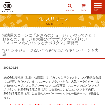
ナ
ビ
ゲ
プレスリリース
ー
PRESS RELEASE
シ
ョ
ン
湖池屋スコーンに「おさるのジョージ」がやってきた！
おさるのジョージも大喜びの“ナポリタン”の味わい
「スコーン わんパクッとナポリタン」新発売
“ジャンボジョージぬいぐるみ”が当たるキャンペーンも実
施！
2025.09.16
株式会社湖池屋（社長：佐藤章）は、“カリッとサクッとおいしい”軽快な食感
でご好評いただいている「スコーン」ブランドから、人気キャラクター「お
さるのジョージ」とコラボレーションした新商品「スコーン わんパクッとナ
ポリタン」を2025年9月15日（月）に全国のコンビニエンスストア先行、
2025年9月22日（月）に全国のスーパーマーケット他一般チャネルで発売し
ます。