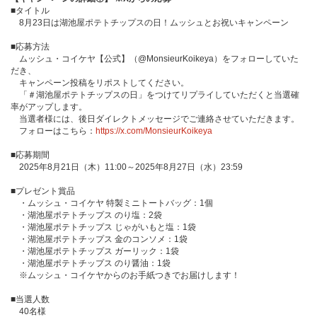
■タイトル
8月23日は湖池屋ポテトチップスの日！ムッシュとお祝いキャンペーン
■応募方法
ムッシュ・コイケヤ【公式】（@MonsieurKoikeya）をフォローしていた
だき、
キャンペーン投稿をリポストしてください。
「＃湖池屋ポテトチップスの日」をつけてリプライしていただくと当選確
率がアップします。
当選者様には、後日ダイレクトメッセージでご連絡させていただきます。
フォローはこちら：
https://x.com/MonsieurKoikeya
■応募期間
2025年8月21日（木）11:00～2025年8月27日（水）23:59
■プレゼント賞品
・ムッシュ・コイケヤ 特製ミニトートバッグ：1個
・湖池屋ポテトチップス のり塩：2袋
・湖池屋ポテトチップス じゃがいもと塩：1袋
・湖池屋ポテトチップス 金のコンソメ：1袋
・湖池屋ポテトチップス ガーリック：1袋
・湖池屋ポテトチップス のり醤油：1袋
※ムッシュ・コイケヤからのお手紙つきでお届けします！
■当選人数
40名様