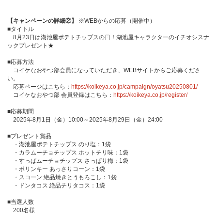
【キャンペーンの詳細②】
※WEBからの応募（開催中）
■タイトル
8月23日は湖池屋ポテトチップスの日！湖池屋キャラクターのイチオシスナ
ックプレゼント★
■応募方法
コイケなおやつ部会員になっていただき、WEBサイトからご応募くださ
い。
応募ページはこちら：
https://koikeya.co.jp/campaign/oyatsu20250801/
コイケなおやつ部 会員登録はこちら：
https://koikeya.co.jp/register/
■応募期間
2025年8月1日（金）10:00～2025年8月29日（金）24:00
■プレゼント賞品
・湖池屋ポテトチップス のり塩：1袋
・カラムーチョチップス ホットチリ味：1袋
・すっぱムーチョチップス さっぱり梅：1袋
・ポリンキー あっさりコーン：1袋
・スコーン 絶品焼きとうもろこし：1袋
・ドンタコス 絶品チリタコス：1袋
■当選人数
200名様