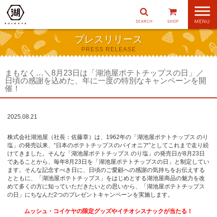
ナ
ビ
ゲ
プレスリリース
ー
PRESS RELEASE
シ
ョ
ン
まもなく…＼8月23日は「湖池屋ポテトチップスの日」／
日頃の感謝を込めた、年に一度の特別なキャンペーンを開
催！
2025.08.21
株式会社湖池屋（社長：佐藤章）は、1962年の「湖池屋ポテトチップス のり
塩」の発売以来、“日本のポテトチップスのパイオニア”としてこれまで走り続
けてきました。そんな「湖池屋ポテトチップス のり塩」の発売日が8月23日
であることから、毎年8月23日を「湖池屋ポテトチップスの日」と制定してい
ます。そんな記念すべき日に、日頃のご愛顧への感謝の気持ちをお伝えする
とともに、「湖池屋ポテトチップス」をはじめとする湖池屋商品の魅力を改
めて多くの方に知っていただきたいとの思いから、「湖池屋ポテトチップス
の日」にちなんだ2つのプレゼントキャンペーンを実施します。
ムッシュ・コイケヤの限定グッズやイチオシスナックが当たる！