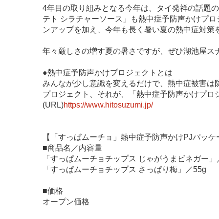
4年目の取り組みとなる今年は、タイ発祥の話題の
テト シラチャーソース」も熱中症予防声かけプ
ンアップを加え、今年も長く暑い夏の熱中症対策
年々厳しさの増す夏の暑さですが、ぜひ湖池屋スナ
●熱中症予防声かけプロジェクトとは
みんなが少し意識を変えるだけで、熱中症被害は
プロジェクト、それが、「熱中症予防声かけプロ
(URL)
https://www.hitosuzumi.jp/
【「すっぱムーチョ」熱中症予防声かけPJパッケ
■商品名／内容量
「すっぱムーチョチップス じゃがうまビネガー」／
「すっぱムーチョチップス さっぱり梅」／55g
■価格
オープン価格