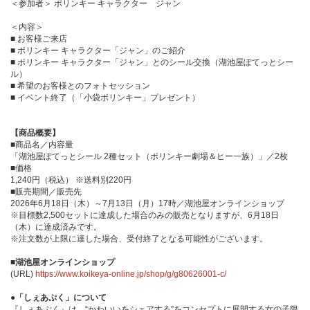
＜参加者＞ ポリンキー キャラクター ジャン
＜内容＞
■ お客様ご来店
■ ポリンキー キャラクター「ジャン」のご紹介
■ ポリンキー キャラクター「ジャン」とのシール交換（湖池屋ぽてっとシー
ル）
■ 希望のお客様とのフォトセッション
■ イベント終了（「小袋ポリンキー」プレゼント）
【商品概要】
■商品名／内容量
「湖池屋ぽてっとシール 2種セット（ポリンキー劇場＆ヒー一族）」／2枚
■価格
1,240円（税込） ※送料別220円
■販売期間／販売先
2026年6月18日（木）～7月13日（月）17時／湖池屋オンラインショップ
※目標数2,500セットに達成した場合のみの販売となりますが、6月18日
（木）に達成済みです。
※注文数が上限に達した場合、受付終了となる可能性がございます。
■湖池屋オンラインショップ
(URL)
https://www.koikeya-online.jp/shop/g/g80626001-c/
●「しぇあぷく」について
『しぇあぷく』は、“かわいいをシェアする”をコンセプトに展開する女の子限