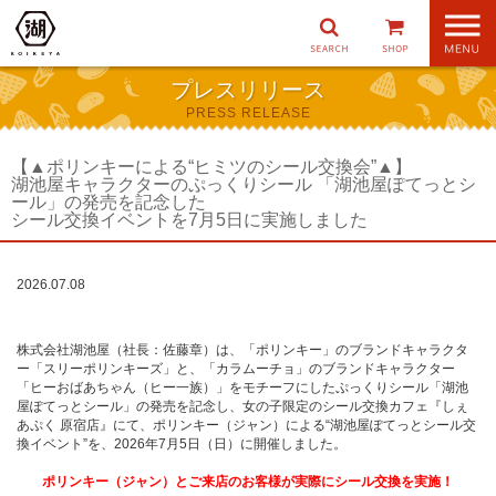
ナ
ビ
ゲ
プレスリリース
ー
PRESS RELEASE
シ
ョ
ン
【▲ポリンキーによる“ヒミツのシール交換会”▲】
湖池屋キャラクターのぷっくりシール 「湖池屋ぽてっとシ
ール」の発売を記念した
シール交換イベントを7月5日に実施しました
2026.07.08
株式会社湖池屋（社長：佐藤章）は、「ポリンキー」のブランドキャラクタ
ー「スリーポリンキーズ」と、「カラムーチョ」のブランドキャラクター
「ヒーおばあちゃん（ヒー一族）」をモチーフにしたぷっくりシール「湖池
屋ぽてっとシール」の発売を記念し、女の子限定のシール交換カフェ『しぇ
あぷく 原宿店』にて、ポリンキー（ジャン）による“湖池屋ぽてっとシール交
換イベント”を、2026年7月5日（日）に開催しました。
ポリンキー（ジャン）とご来店のお客様が実際にシール交換を実施！