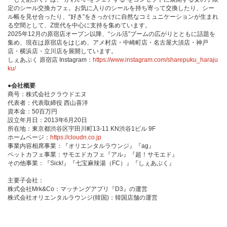
定のシール交換カフェ。お気に入りのシールを持ち寄って交換したり、シー
ル帳を見せ合ったり、“好き”をきっかけに自然なコミュニケーションが生まれ
る空間として、Z世代を中心に支持を集めています。
2025年12月の原宿店オープン以降、“シル活”ブームの広がりとともに話題を
集め、現在は原宿店をはじめ、アメ村店・中崎町店・名古屋大須店・神戸
店・横浜店・立川店を展開しています。
しぇあぷく 原宿店 Instagram：
https://www.instagram.com/sharepuku_haraju
ku/
●会社概要
商号：株式会社クラウドエヌ
代表者：代表取締役 西山喜洋
資本金：50百万円
設立年月日：2013年6月20日
所在地：東京都渋谷区宇田川町13-11 KN渋谷1ビル 9F
ホームページ：
https://cloudn.co.jp
事業内容相席事業：『オリエンタルラウンジ』『ag』
ペットカフェ事業：サモエドカフェ『アル』『超！サモエド』
その他事業：『Sick!』『七宝麻辣湯（FC）』『しぇあぷく』
主要子会社：
株式会社Mrk&Co：マッチングアプリ『D3』の運営
株式会社オリエンタルラウンジ(韓国)：韓国店舗の運営