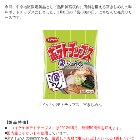
今回、中京地区限定製品として熱田神宮境内に店舗を構える宮きしめんの味
をポテトチップスにしました。3月8日の『宮(38)の日』にちなんだ発売リリ
ースです。
コイケヤポテトチップス 宮きしめん
【製 品 特 徴】
■
「コイケヤポテトチップス」は2012年8月、発売50周年を迎えます。
■
国内産じゃがいもを使用
しています。
■宮きしめんの特徴である、
厳選した素材で取った出汁とたっぷり乗せたかつ