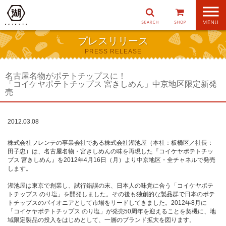
ナ
ビ
ゲ
プレスリリース
ー
PRESS RELEASE
シ
ョ
ン
名古屋名物がポテトチップスに！
「コイケヤポテトチップス 宮きしめん」中京地区限定新発
売
2012.03.08
株式会社フレンテの事業会社である株式会社湖池屋（本社：板橋区／社長：
田子忠）は、名古屋名物・宮きしめんの味を再現した『コイケヤポテトチッ
プス 宮きしめん』を2012年4月16日（月）より中京地区・全チャネルで発売
します。
湖池屋は東京で創業し、試行錯誤の末、日本人の味覚に合う「コイケヤポテ
トチップス のり塩」を開発しました。その後も独創的な製品群で日本のポテ
トチップスのパイオニアとして市場をリードしてきました。2012年8月に
「コイケヤポテトチップス のり塩」が発売50周年を迎えることを契機に、地
域限定製品の投入をはじめとして、一層のブランド拡大を図ります。