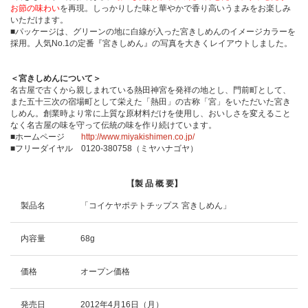
お節の味わい
を再現。しっかりした味と華やかで香り高いうまみをお楽しみ
いただけます。
■パッケージは、グリーンの地に白線が入った宮きしめんのイメージカラーを
採用。人気No.1の定番『宮きしめん』の写真を大きくレイアウトしました。
＜宮きしめんについて＞
名古屋で古くから親しまれている熱田神宮を発祥の地とし、門前町として、
また五十三次の宿場町として栄えた「熱田」の古称「宮」をいただいた宮き
しめん。創業時より常に上質な原材料だけを使用し、おいしさを変えること
なく名古屋の味を守って伝統の味を作り続けています。
■ホームページ
http://www.miyakishimen.co.jp/
■フリーダイヤル 0120-380758（ミヤハナゴヤ）
【製 品 概 要】
製品名
「コイケヤポテトチップス 宮きしめん」
内容量
68g
価格
オープン価格
発売日
2012年4月16日（月）