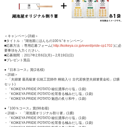
＜キャンペーン詳細＞
■タイトル ：“湖池屋にほんもの100％”キャンペーン
■応募方法 ：専用応募フォーム(
http://koikeya.co.jp/event/pride-cp1702
)に必
要事項を入力ください。
■応募期間 ：2017年2月6日(月)～2月19日(日)
■プレゼント賞品
●『日本コース』賞(2名様)
＜詳細＞
・「夫婦箸 最高級箸 伝統工芸師作 桐箱入り 古代若狭塗夫婦箸黄金松」(2膳
セット)
・「KOIKEYA PRIDE POTATO 秘伝濃厚のり塩」(1袋)
・「KOIKEYA PRIDE POTATO 松茸香る極みだし塩」(1袋)
・「KOIKEYA PRIDE POTATO 魅惑の炙り和牛」(1袋)
●『100％コース』賞(98名様)
＜詳細＞ ・「湖池屋オリジナル割り箸」(1膳)
・「KOIKEYA PRIDE POTATO 秘伝濃厚のり塩」(1袋)
・「KOIKEYA PRIDE POTATO 松茸香る極みだし塩」(1袋)