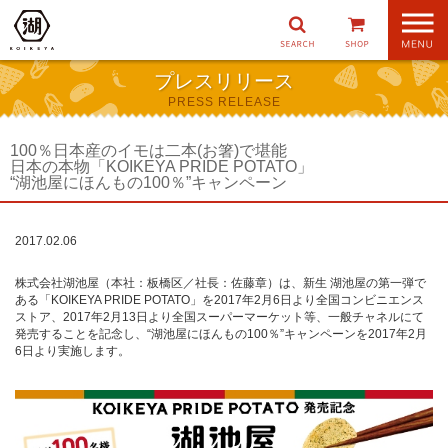
ナ
ビ
ゲ
プレスリリース
ー
PRESS RELEASE
シ
ョ
ン
100％日本産のイモは二本(お箸)で堪能
日本の本物「KOIKEYA PRIDE POTATO」
“湖池屋にほんもの100％”キャンペーン
2017.02.06
株式会社湖池屋（本社：板橋区／社長：佐藤章）は、新生 湖池屋の第一弾で
ある「KOIKEYA PRIDE POTATO」を2017年2月6日より全国コンビニエンス
ストア、2017年2月13日より全国スーパーマーケット等、一般チャネルにて
発売することを記念し、“湖池屋にほんもの100％”キャンペーンを2017年2月
6日より実施します。