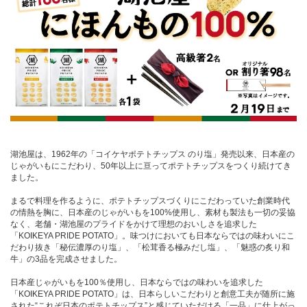
湖池屋は、1962年の「コイケヤポテトチップス のり塩」発売以来、日本産の
じゃがいもにこだわり、50年以上に亘ってポテトチップスをつくり続けてき
ました。
まるで料理を作るように、ポテトチップスづくりにこだわっていた創業時代
の情熱を胸に、日本産のじゃがいもを100%使用し、素材も製法も一切の妥協
なく、老舗・湖池屋のプライドをかけて理想のおいしさを追求した
「KOIKEYA PRIDE POTATO」。味つけにおいても日本ならではの味わいにこ
だわり抜き「秘伝濃厚のり塩」、「松茸香る極みだし塩」、「魅惑の炙り和
牛」の3品を完成させました。
日本産じゃがいもを100％使用し、日本ならではの味わいを追求した
「KOIKEYA PRIDE POTATO」は、日本らしいこだわりと創意工夫が随所に施
された“これぞ日本のポテトチップス”と感じていただける「一品」に仕上がっ