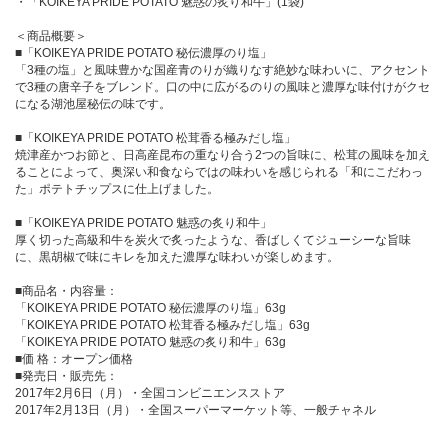
・「KOIKEYA PRIDE POTATO 魅惑の炙り和牛」(1袋)
＜商品概要＞
■「KOIKEYA PRIDE POTATO 秘伝濃厚のり塩」
「3種の塩」と風味豊かな国産青のりが織りなす絶妙な味わいに、アクセント
で3種の唐辛子をブレンド。口の中に広がるのりの風味と濃厚な味付けがクセ
になる湖池屋秘伝の味です。
■「KOIKEYA PRIDE POTATO 松茸香る極みだし塩」
焼津産かつお節と、日高産昆布の重なり合う2つの旨味に、松茸の風味を加え
ることによって、奥深い和食ならではの味わいを感じられる「和にこだわっ
た」ポテトチップスに仕上げました。
■「KOIKEYA PRIDE POTATO 魅惑の炙り和牛」
厚く切った高級和牛を炭火で炙ったような、香ばしくてジューシーな旨味
に、黒胡椒で味にキレを加えた濃厚な味わいが楽しめます。
■商品名・内容量：
「KOIKEYA PRIDE POTATO 秘伝濃厚のり塩」63g
「KOIKEYA PRIDE POTATO 松茸香る極みだし塩」63g
「KOIKEYA PRIDE POTATO 魅惑の炙り和牛」63g
■価 格：オープン価格
■発売日・販売先：
2017年2月6日（月）・全国コンビニエンスストア
2017年2月13日（月）・全国スーパーマーケット等、一般チャネル