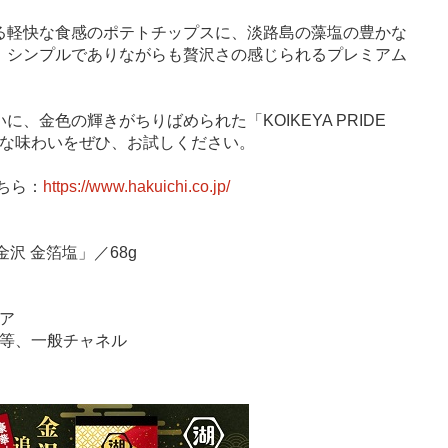
る軽快な食感のポテトチップスに、淡路島の藻塩の豊かな
、シンプルでありながらも贅沢さの感じられるプレミアム
金色の輝きがちりばめられた「KOIKEYA PRIDE
贅沢な味わいをぜひ、お試しください。
ちら：
https://www.hakuichi.co.jp/
 金沢 金箔塩」／68g
トア
ト等、一般チャネル