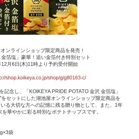
池屋オンラインショップ限定商品を発売！
TO 金沢 金箔塩」豪華！追い金箔付き特別セット
年12月6日(木)11時より予約受付開始
tp://shop.koikeya.co.jp/shop/g/g80163-c/
売を記念し、「KOIKEYA PRIDE POTATO 金沢 金箔塩」
)”をセットにした湖池屋オンラインショップ限定商品を
ている大切な方への記憶に残る贈り物として、また、1年
末を華やかに彩る特別なポテトチップスです。
g×3袋