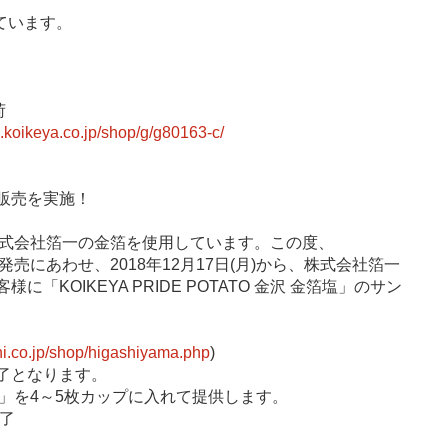
ています。
荷
p.koikeya.co.jp/shop/g/g80163-c/
定販売を実施！
塩」は、株式会社箔一の金箔を使用しています。この度、
の一般発売にあわせ、2018年12月17日(月)から、株式会社箔一
KOIKEYA PRIDE POTATO 金沢 金箔塩」のサン
hi.co.jp/shop/higashiyama.php
)
了となります。
 金箔塩」を4～5枚カップに入れて提供します。
終了