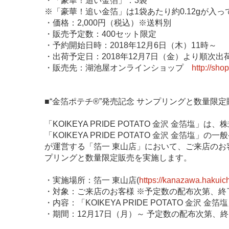
・「豪華！追い金箔」：3袋
※「豪華！追い金箔」は1袋あたり約0.12gが入っ
・価格：2,000円（税込）※送料別
・販売予定数：400セット限定
・予約開始日時：2018年12月6日（木）11時～
・出荷予定日：2018年12月7日（金）より順次出
・販売先：湖池屋オンラインショップ
http://sho
■“金箔ポテチ®”発売記念 サンプリングと数量限
「KOIKEYA PRIDE POTATO 金沢 金箔
「KOIKEYA PRIDE POTATO 金沢 金箔塩」
が運営する「箔一 東山店」において、ご来店のお客様に「
プリングと数量限定販売を実施します。
・実施場所：箔一 東山店(
https://kanazawa.hakuic
・対象：ご来店のお客様 ※予定数の配布次第、終
・内容：「KOIKEYA PRIDE POTATO 金沢
・期間：12月17日（月）～ 予定数の配布次第、