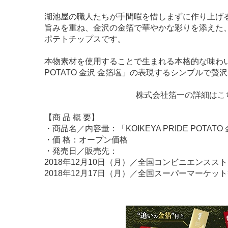
湖池屋の職人たちが手間暇を惜しまずに作り上げ
旨みを重ね、金沢の金箔で華やかな彩りを添えた
ポテトチップスです。
本物素材を使用することで生まれる本格的な味わいに、
POTATO 金沢 金箔塩」の表現するシンプルで
株式会社箔一の詳細はこ
【商 品 概 要】
・商品名／内容量：「KOIKEYA PRIDE POTATO
・価 格：オープン価格
・発売日／販売先：
2018年12月10日（月）／全国コンビニエンスス
2018年12月17日（月）／全国スーパーマーケッ