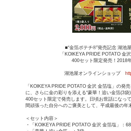
■“金箔ポテチ®”発売記念 湖
「KOIKEYA PRIDE POTA
400セット限定発売！2018
湖池屋オンラインショップ
ht
「KOIKEYA PRIDE POTATO 金沢 金箔塩」の発
に、さらに金の彩りを添える“豪華！追い金箔(3袋
400セット限定で発売します。日頃お世話になっ
間頑張った自分へのご褒美として、平成最後の年
＜セット内容＞
・「KOIKEYA PRIDE POTATO 金沢 金箔塩」：68