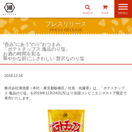
ナ
ビ
ゲ
プレスリリース
ー
PRESS RELEASE
シ
ョ
ン
“呑み”にあう“のり”おつまみ
「ポテトチップス 逸品のり塩」
お酒の時間を彩る
華やかな折にふさわしい 贅沢なのり塩
2018.12.18
株式会社湖池屋（本社：東京都板橋区／社長：佐藤章）は、「ポテトチップ
ス 逸品のり塩」を2018年12月24日(月)より全国コンビニエンスストア限定で
発売いたします。