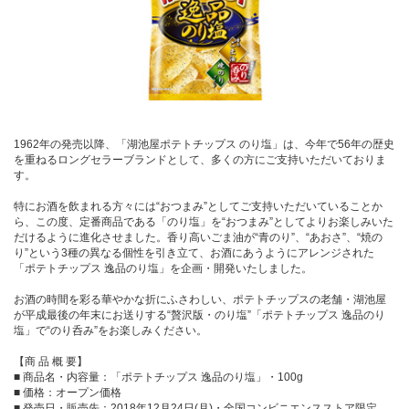
1962年の発売以降、「湖池屋ポテトチップス のり塩」は、今年で56年の歴史
を重ねるロングセラーブランドとして、多くの方にご支持いただいておりま
す。
特にお酒を飲まれる方々には“おつまみ”としてご支持いただいていることか
ら、この度、定番商品である「のり塩」を“おつまみ”としてよりお楽しみいた
だけるように進化させました。香り高いごま油が“青のり”、“あおさ”、“焼の
り”という3種の異なる個性を引き立て、お酒にあうようにアレンジされた
「ポテトチップス 逸品のり塩」を企画・開発いたしました。
お酒の時間を彩る華やかな折にふさわしい、ポテトチップスの老舗・湖池屋
が平成最後の年末にお送りする“贅沢版・のり塩”「ポテトチップス 逸品のり
塩」で“のり呑み”をお楽しみください。
【商 品 概 要】
■ 商品名・内容量：「ポテトチップス 逸品のり塩」・100g
■ 価格：オープン価格
■ 発売日・販売先：2018年12月24日(月)・全国コンビニエンスストア限定